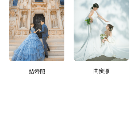
閨蜜照
結婚照