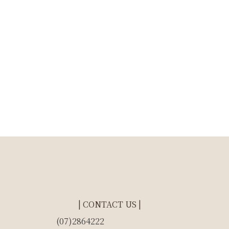
| CONTACT US |
(07)2864222